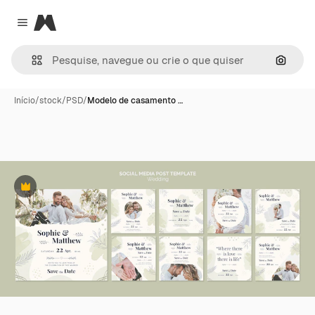
Magnific
Close menu
Pesqui
Início
/
stock
/
PSD
/
Modelo de casamento …
Premium