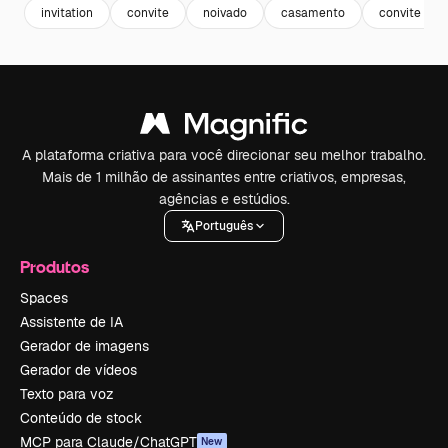
invitation
convite
noivado
casamento
convite ele
A plataforma criativa para você direcionar seu melhor trabalho.
Mais de 1 milhão de assinantes entre criativos, empresas,
agências e estúdios.
Português
Produtos
Spaces
Assistente de IA
Gerador de imagens
Gerador de vídeos
Texto para voz
Conteúdo de stock
MCP para Claude/ChatGPT
New