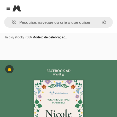
Magnific
Close menu
Pesqui
Início
/
stock
/
PSD
/
Modelo de celebração…
Premium