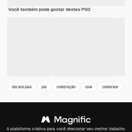
Você também pode gostar destes PSD
dia dos pais
pai
celebração
love
celebrate
a
A plataforma criativa para você direcionar seu melhor trabalho.