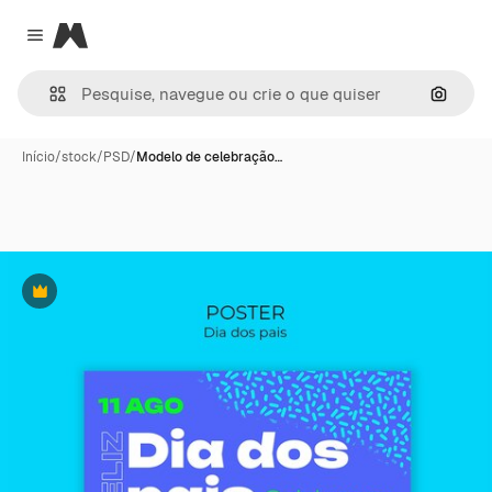
Magnific
Close menu
Pesqui
Início
/
stock
/
PSD
/
Modelo de celebração…
Premium