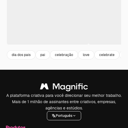
dia dos pais
pai
celebração
love
celebrate
a
A plataforma criativa para você direcionar seu melhor trabalho.
Mais de 1 milhão de assinantes entre criativos, empresas,
agências e estúdios.
Português
Produtos