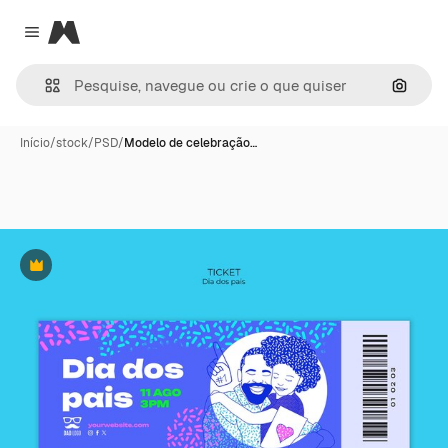
Magnific
Close menu
Pesqui
Início
/
stock
/
PSD
/
Modelo de celebração…
Premium