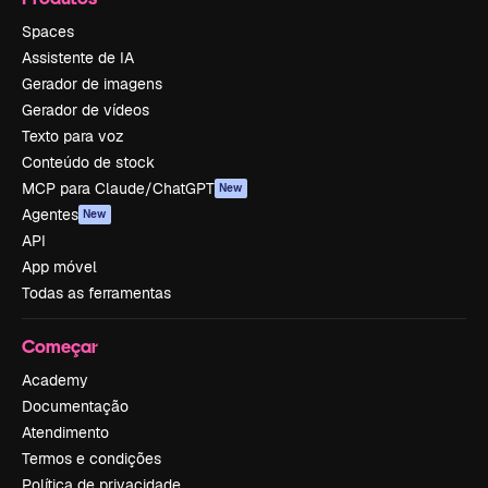
Spaces
Assistente de IA
Gerador de imagens
Gerador de vídeos
Texto para voz
Conteúdo de stock
MCP para Claude/ChatGPT
New
Agentes
New
API
App móvel
Todas as ferramentas
Começar
Academy
Documentação
Atendimento
Termos e condições
Política de privacidade