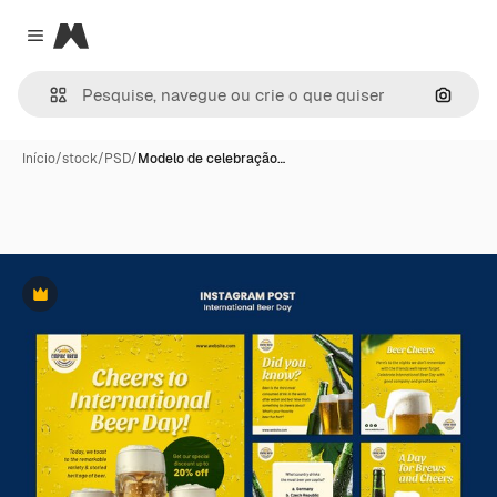
Magnific
Close menu
Pesqui
Início
/
stock
/
PSD
/
Modelo de celebração…
Premium