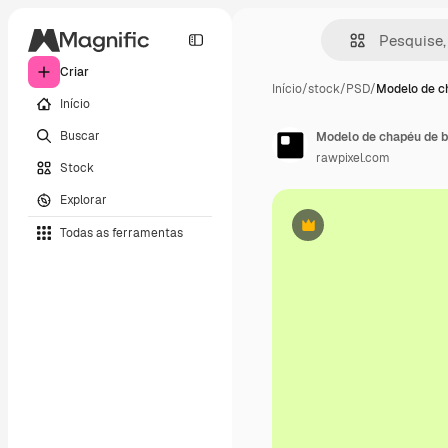
Criar
Início
/
stock
/
PSD
/
Modelo de c
Início
Buscar
Modelo de chapéu de ba
rawpixel.com
Stock
Explorar
Todas as ferramentas
Premium