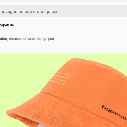
hapéu de …
lde, chapéu editável, design psd