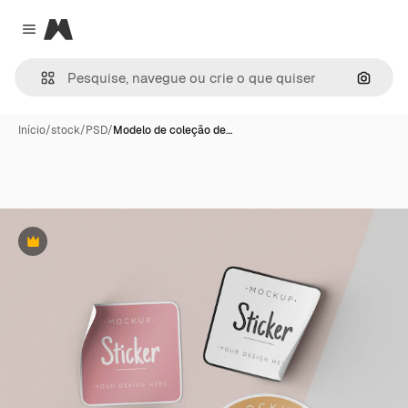
Magnific
Close menu
Pesqui
Início
/
stock
/
PSD
/
Modelo de coleção de…
Premium