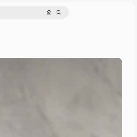
Pesquisar por imagem
Buscar