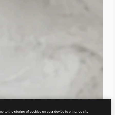
ree to the storing of cookies on your device to enhance site
nosso
gerador de imagens com IA.