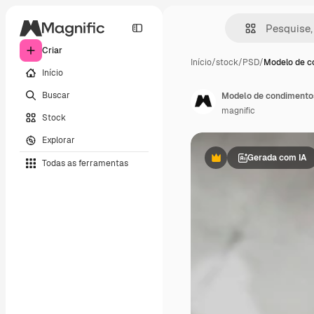
Criar
Início
/
stock
/
PSD
/
Modelo de c
Início
Buscar
Modelo de condimentos
magnific
Stock
Explorar
Gerada com IA
Todas as ferramentas
Premium