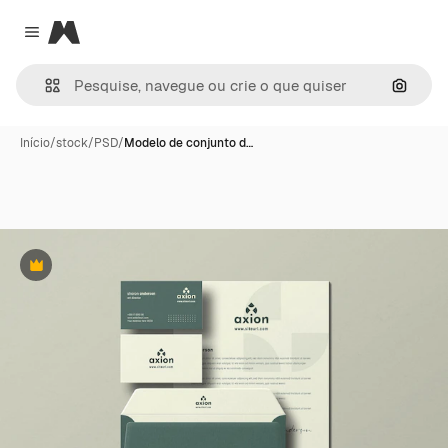
Magnific
Close menu
Pesqui
Início
/
stock
/
PSD
/
Modelo de conjunto d…
Premium