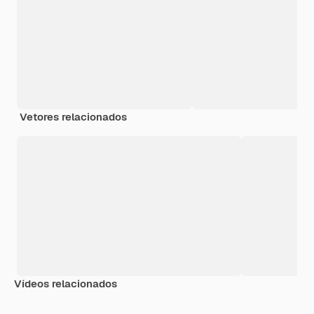
Vetores relacionados
Vídeos relacionados
Premium
Premium
Premium
Premium
Gerado por 