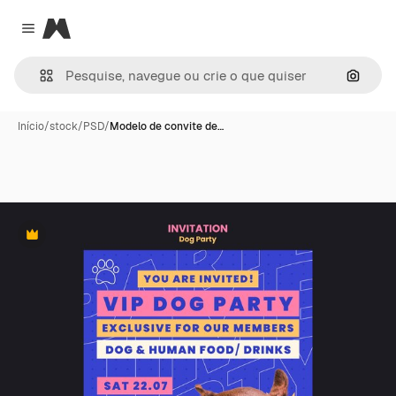
Magnific
Close menu
Pesqui
Início
/
stock
/
PSD
/
Modelo de convite de…
Premium