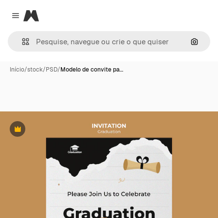
Magnific
Close menu
Pesqui
Início
/
stock
/
PSD
/
Modelo de convite pa…
Premium