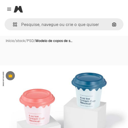
Magnific
Close menu
Pesqui
Início
/
stock
/
PSD
/
Modelo de copos de s…
Premium