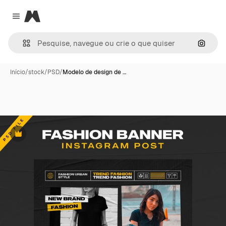
Magnific
Close menu
Pesqui
Início
/
stock
/
PSD
/
Modelo de design de …
Premium