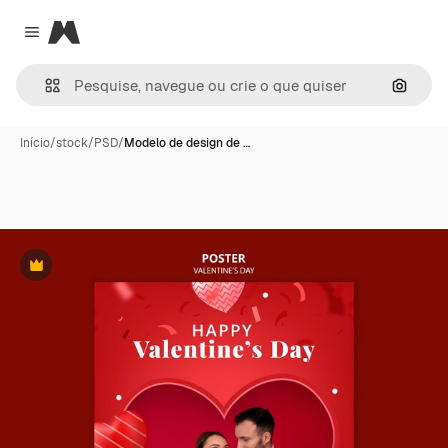
Magnific
Close menu
Pesqui
Início
/
stock
/
PSD
/
Modelo de design de …
Premium