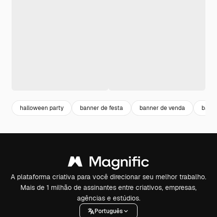
halloween party
banner de festa
banner de venda
banne
A plataforma criativa para você direcionar seu melhor trabalho.
Mais de 1 milhão de assinantes entre criativos, empresas,
agências e estúdios.
Português