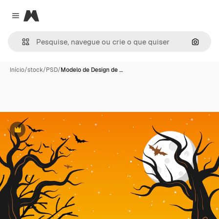
Magnific
Close menu
Pesqui
Início
/
stock
/
PSD
/
Modelo de Design de …
Premium