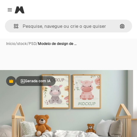
Magnific
Close menu
Pesqui
Início
/
stock
/
PSD
/
Modelo de design de …
Gerada com IA
Premium