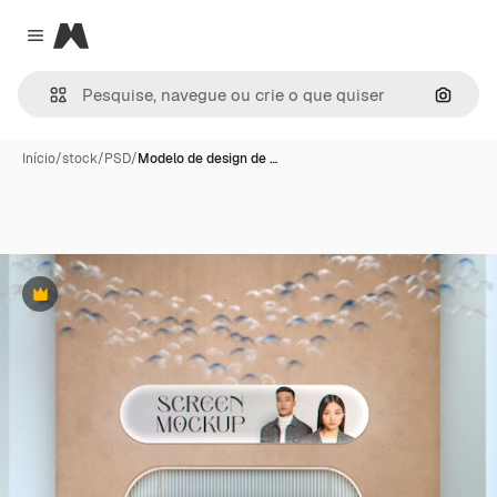
Magnific
Close menu
Pesqui
Início
/
stock
/
PSD
/
Modelo de design de …
Premium