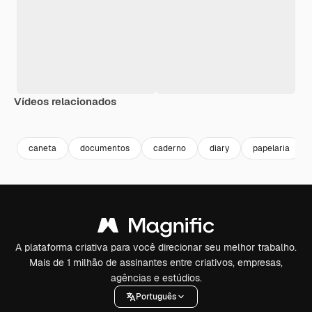
Vídeos relacionados
Premium
Premium
Premium
Premium
Gerado por 
caneta
documentos
caderno
diary
papelaria
A plataforma criativa para você direcionar seu melhor trabalho.
Mais de 1 milhão de assinantes entre criativos, empresas,
agências e estúdios.
Português