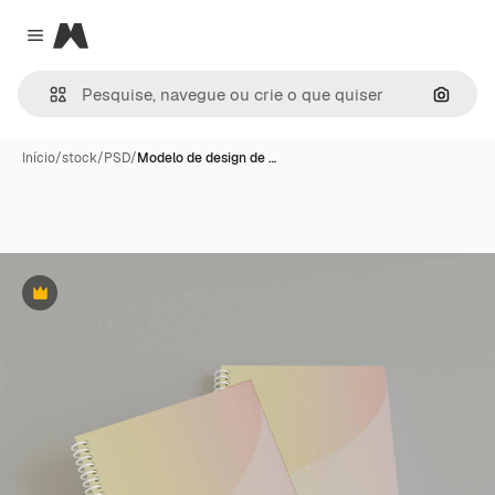
Magnific
Close menu
Pesqui
Início
/
stock
/
PSD
/
Modelo de design de …
Premium