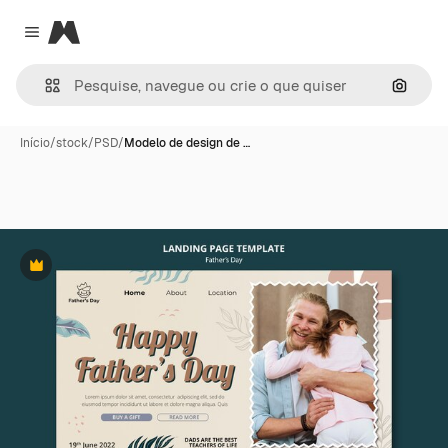
Magnific
Close menu
Pesqui
Início
/
stock
/
PSD
/
Modelo de design de …
Premium