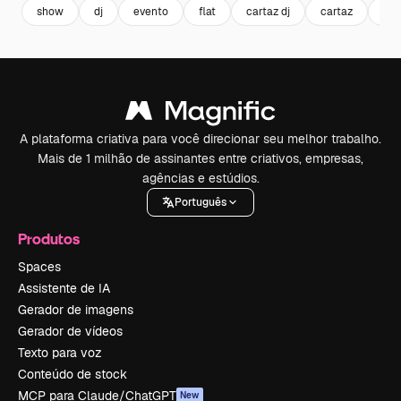
show
dj
evento
flat
cartaz dj
cartaz
org
A plataforma criativa para você direcionar seu melhor trabalho.
Mais de 1 milhão de assinantes entre criativos, empresas,
agências e estúdios.
Português
Produtos
Spaces
Assistente de IA
Gerador de imagens
Gerador de vídeos
Texto para voz
Conteúdo de stock
MCP para Claude/ChatGPT
New