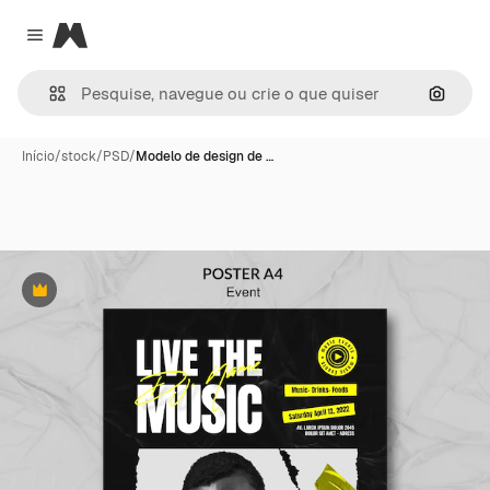
Magnific
Close menu
Pesqui
Início
/
stock
/
PSD
/
Modelo de design de …
Premium