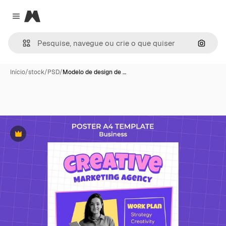
Magnific
Close menu
Pesqui
Início
/
stock
/
PSD
/
Modelo de design de …
Premium