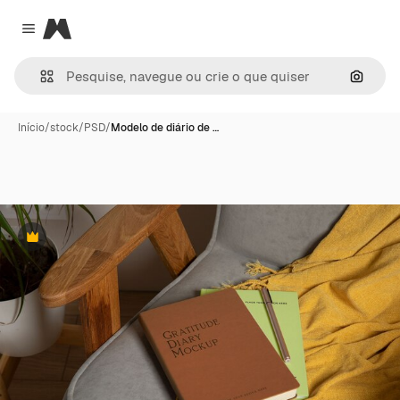
Magnific
Close menu
Pesqui
Início
/
stock
/
PSD
/
Modelo de diário de …
Premium