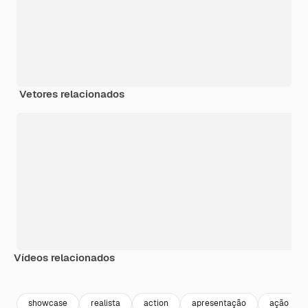
Vetores relacionados
Vídeos relacionados
Premium
Premium
Premium
Premium
showcase
realista
action
apresentação
ação