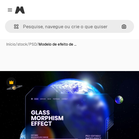
Magnific
Close menu
Pesqui
Início
/
stock
/
PSD
/
Modelo de efeito de …
Premium