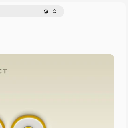
Pesquisar por imagem
Buscar