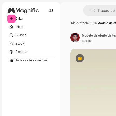
Criar
Início
/
stock
/
PSD
/
Modelo de ef
Início
Buscar
Modelo de efeito de t
dagokil
Stock
Explorar
Todas as ferramentas
Premium