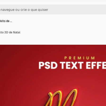
eito de …
xto 3D de Natal