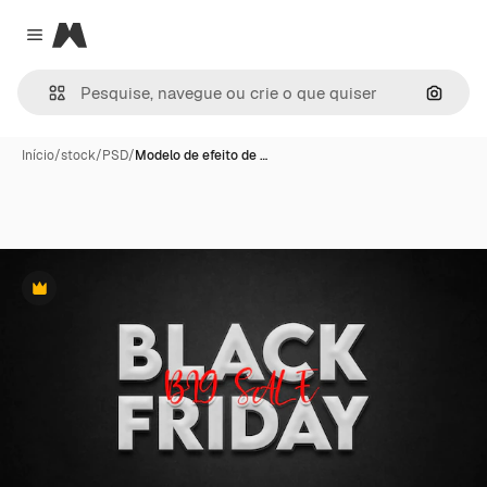
Magnific
Close menu
Pesqui
Início
/
stock
/
PSD
/
Modelo de efeito de …
Premium