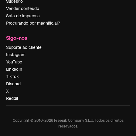
Slidesgo
Vender conteúdo
Sala de imprensa
Procurando por magnific.ai?
Siga-nos
Suporte ao cliente
Instagram
YouTube
LinkedIn
TikTok
Discord
X
Reddit
Copyright © 2010-
2026
Freepik Company S.L.U.
Todos os direitos
reservados
.