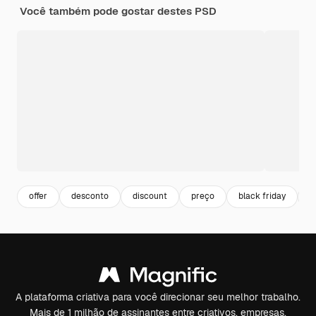
Você também pode gostar destes PSD
offer
desconto
discount
preço
black friday
c
A plataforma criativa para você direcionar seu melhor trabalho.
Mais de 1 milhão de assinantes entre criativos, empresas,