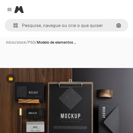
Magnific
Close menu
Pesqui
Início
/
stock
/
PSD
/
Modelo de elementos …
Premium