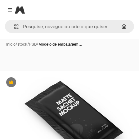
Magnific
Close menu
Pesqui
Início
/
stock
/
PSD
/
Modelo de embalagem …
Premium