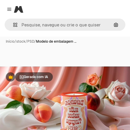
Magnific
Close menu
Pesqui
Início
/
stock
/
PSD
/
Modelo de embalagem …
Gerada com IA
Premium