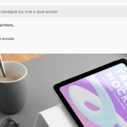
critório…
e estúdio