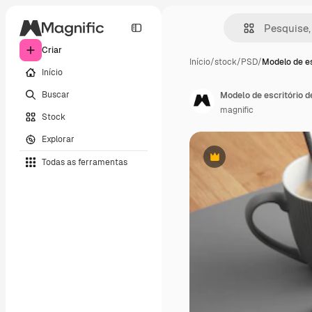
Criar
Início
/
stock
/
PSD
/
Modelo de es
Início
Buscar
Modelo de escritório d
magnific
Stock
Explorar
Todas as ferramentas
Premium