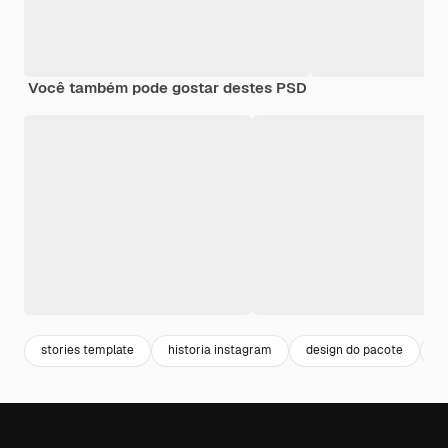
Você também pode gostar destes PSD
stories template
historia instagram
design do pacote
d