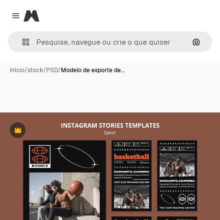
Magnific
Close menu
Pesqui
Início
/
stock
/
PSD
/
Modelo de esporte de…
Premium