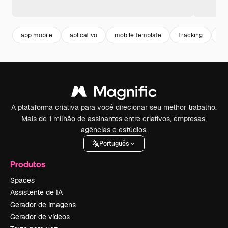
app mobile
aplicativo
mobile template
tracking
di
A plataforma criativa para você direcionar seu melhor trabalho.
Mais de 1 milhão de assinantes entre criativos, empresas,
agências e estúdios.
Português
Produtos
Spaces
Assistente de IA
Gerador de imagens
Gerador de vídeos