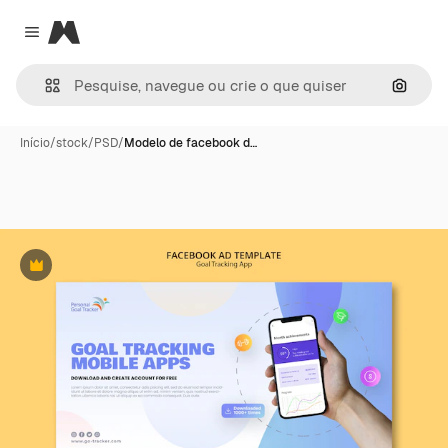
Magnific
Close menu
Pesqui
Início
/
stock
/
PSD
/
Modelo de facebook d…
Premium