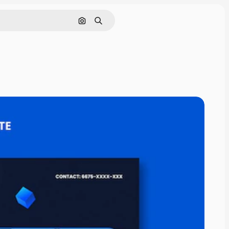
Pesquisar por imagem
Buscar