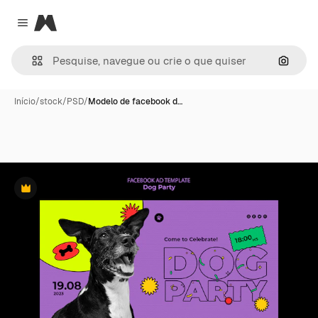
Magnific
Close menu
Pesqui
Início
/
stock
/
PSD
/
Modelo de facebook d…
Premium