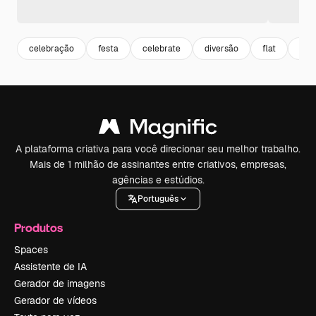
celebração
festa
celebrate
diversão
flat
des
A plataforma criativa para você direcionar seu melhor trabalho.
Mais de 1 milhão de assinantes entre criativos, empresas,
agências e estúdios.
Português
Produtos
Spaces
Assistente de IA
Gerador de imagens
Gerador de vídeos