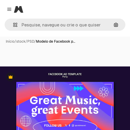
Magnific
Close menu
Pesqui
Início
/
stock
/
PSD
/
Modelo de Facebook p…
Premium