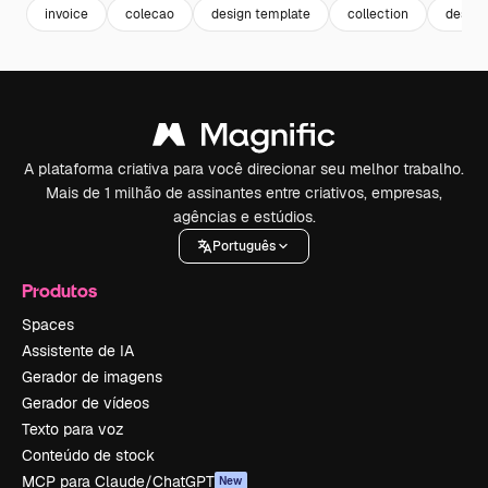
invoice
colecao
design template
collection
design
A plataforma criativa para você direcionar seu melhor trabalho.
Mais de 1 milhão de assinantes entre criativos, empresas,
agências e estúdios.
Português
Produtos
Spaces
Assistente de IA
Gerador de imagens
Gerador de vídeos
Texto para voz
Conteúdo de stock
MCP para Claude/ChatGPT
New