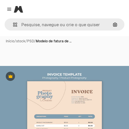
Magnific
Close menu
Pesqui
Início
/
stock
/
PSD
/
Modelo de fatura de …
Premium