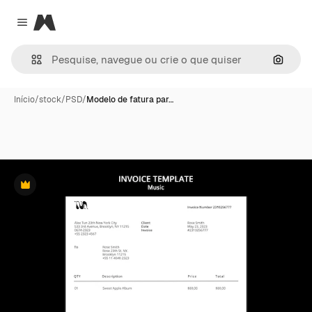
Magnific
Close menu
Pesqui
Início
/
stock
/
PSD
/
Modelo de fatura par…
Premium