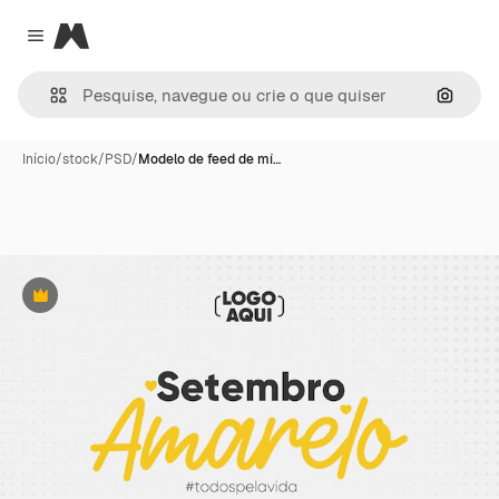
Magnific
Close menu
Pesqui
Início
/
stock
/
PSD
/
Modelo de feed de mí…
Premium