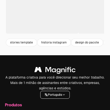
stories template
historia instagram
design do pacote
d
A plataforma criativa para você direcionar seu melhor trabalho.
Mais de 1 milhão de assinantes entre criativos, empresas,
agências e estúdios.
Português
Produtos