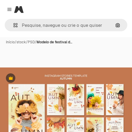
Magnific
Close menu
Pesqui
Início
/
stock
/
PSD
/
Modelo de festival d…
Premium