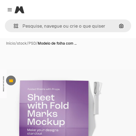
Magnific
Close menu
Pesqui
Início
/
stock
/
PSD
/
Modelo de folha com …
Premium