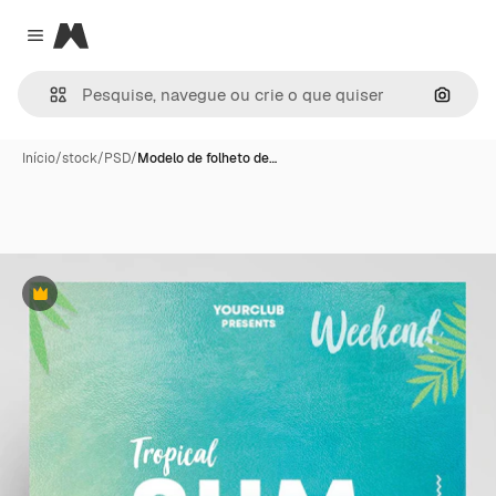
Magnific
Close menu
Pesqui
Início
/
stock
/
PSD
/
Modelo de folheto de…
Premium