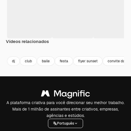
Vídeos relacionados
Premium
Premium
Premium
Premium
dj
club
baile
festa
flyer sunset
convite da fes
A plataforma criativa para você direcionar seu melhor trabalho.
Mais de 1 milhão de assinantes entre criativos, empresas,
agências e estúdios.
Português