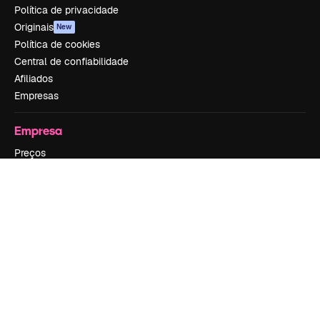
Política de privacidade
Originais
New
Política de cookies
Central de confiabilidade
Afiliados
Empresas
Empresa
Preços
Sobre nós
Reviews
Emprego
Tendências de pesquisa
Blog
Eventos
Slidesgo
Vender conteúdo
Sala de imprensa