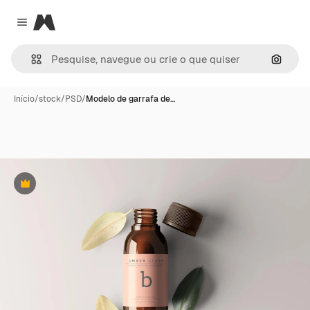
Magnific
Close menu
Pesqui
Início
/
stock
/
PSD
/
Modelo de garrafa de…
Premium