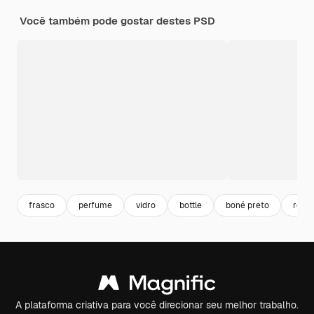
Você também pode gostar destes PSD
frasco
perfume
vidro
bottle
boné preto
recip
A plataforma criativa para você direcionar seu melhor trabalho.