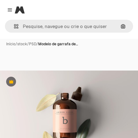
Magnific
Close menu
Pesqui
Início
/
stock
/
PSD
/
Modelo de garrafa de…
Premium