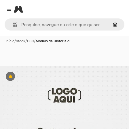
Magnific
Close menu
Pesqui
Início
/
stock
/
PSD
/
Modelo de História d…
Premium