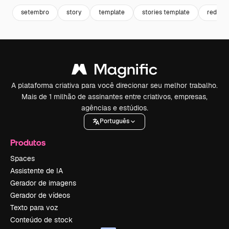
setembro
story
template
stories template
rede so
A plataforma criativa para você direcionar seu melhor trabalho.
Mais de 1 milhão de assinantes entre criativos, empresas,
agências e estúdios.
Português
Produtos
Spaces
Assistente de IA
Gerador de imagens
Gerador de vídeos
Texto para voz
Conteúdo de stock