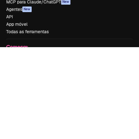
MCP para Claude/ChatGPT
New
Agentes
New
API
App móvel
Todas as ferramentas
Começar
Academy
Documentação
Atendimento
Termos e condições
Política de privacidade
Originais
New
Política de cookies
Central de confiabilidade
Afiliados
Empresas
Empresa