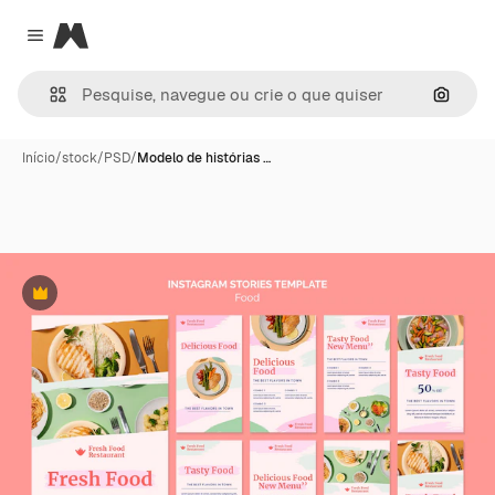
Magnific
Close menu
Pesqui
Início
/
stock
/
PSD
/
Modelo de histórias …
Premium