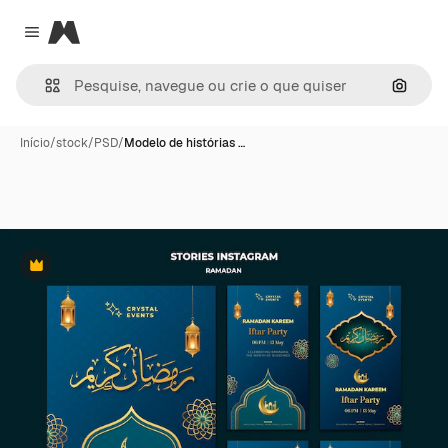
Magnific
Close menu
Pesqui
Início
/
stock
/
PSD
/
Modelo de histórias …
Premium