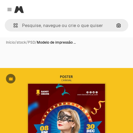
Magnific
Close menu
Pesqui
Início
/
stock
/
PSD
/
Modelo de impressão …
Premium