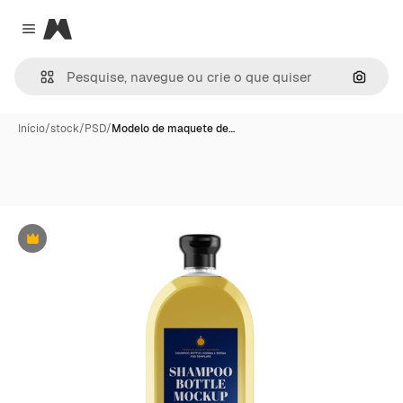
Magnific
Close menu
Pesqui
Início
/
stock
/
PSD
/
Modelo de maquete de…
Premium