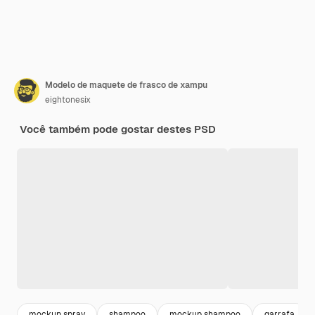
Modelo de maquete de frasco de xampu
eightonesix
Você também pode gostar destes PSD
mockup spray
shampoo
mockup shampoo
garrafa