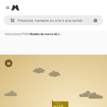
Magnific
Close menu
Pesqui
Início
/
stock
/
PSD
/
Modelo de marco de c…
Premium