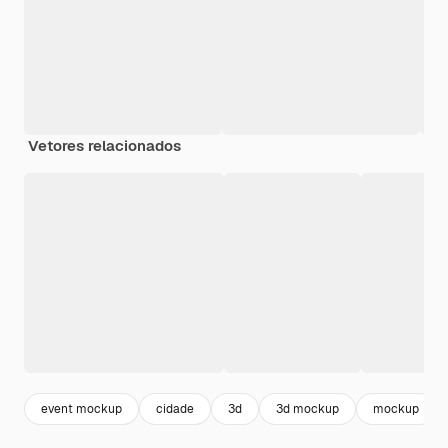
Vetores relacionados
event mockup
cidade
3d
3d mockup
mockup