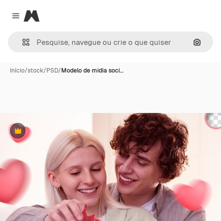
Magnific
Close menu
Pesqui
Início
/
stock
/
PSD
/
Modelo de mídia soci…
Premium